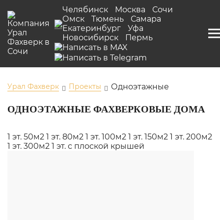
Челябинск
Москва
Сочи
Омск
Тюмень
Самара
Екатеринбург
Уфа
Новосибирск
Пермь
Урал Фахверк
Проекты
Одноэтажные
ОДНОЭТАЖНЫЕ ФАХВЕРКОВЫЕ ДОМА
1 эт. 50м2
1 эт. 80м2
1 эт. 100м2
1 эт. 150м2
1 эт. 200м2
1 эт. 300м2
1 эт. с плоской крышей