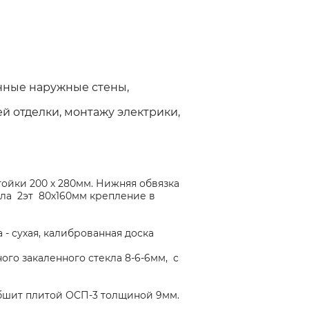
нные наружные стены,
 отделки, монтажу электрики,
тойки 200 х 280мм. Нижняя обвязка
ола 2эт 80х160мм крепление в
- сухая, калиброванная доска
го закаленного стекла 8-6-6мм, с
 обшит плитой ОСП-3 толщиной 9мм.