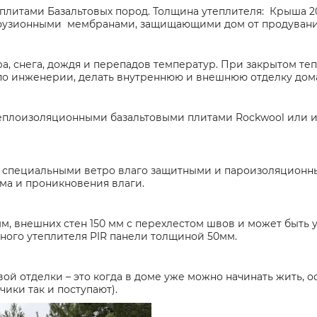
итами Базальтовых пород. Толщина утеплителя: Крыша 20
узионными мембранами, защищающими дом от продувания
а, снега, дождя и перепадов температур. При закрытом т
по инженерии, делать внутреннюю и внешнюю отделку дом
теплоизоляционными базальтовыми плитами Rockwool или
 специальными ветро влаго защитными и пароизоляцион
ма и проникновения влаги.
м, внешних стен 150 мм с перехлестом швов и может быть 
ного утеплителя PIR панели толщиной 50мм.
вой отделки – это когда в доме уже можно начинать жить, 
ики так и поступают).