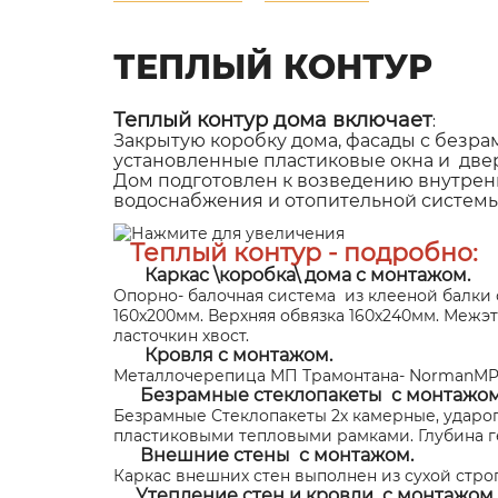
ТЕПЛЫЙ КОНТУР
Теплый контур дома включает
:
Закрытую коробку дома, фасады с безр
установленные пластиковые окна и две
Дом подготовлен к возведению внутрен
водоснабжения и отопительной системы
Теплый контур - подробно:
Каркас \коробка\ дома с монтажом.
Опорно- балочная система из клееной балки 
160х200мм. Верхняя обвязка 160х240мм. Межэ
ласточкин хвост.
Кровля с монтажом.
Металлочерепица МП Трамонтана- NormanMP Ко
Безрамные стеклопакеты с монтажом
Безрамные Стеклопакеты 2х камерные, ударо
пластиковыми тепловыми рамками. Глубина ге
Внешние стены с монтажом.
Каркас внешних стен выполнен из сухой стро
Утепление
стен и кровли с монтажо