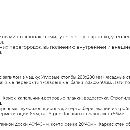
амными стеклопакетами, утепленную кровлю, утепле
рь.
них перегородок, выполнению внутренней и внешней
.
с запилом в чашку: Угловые столбы 280х280 мм Фасадные с
тажные перекрытия -сдвоенные балки 2х120х240мм. Лаги п
нек, капельники,ветровые планки, водосточка. Стропила 
.
прочные, шумоизоляционные, энергосберегающие из тройно
рметизации 6мм, газ Argon. Толщина стеклопакета 56мм.
ганной доски 40*140мм, контр рейка 20*40мм. Каркас стен
м.