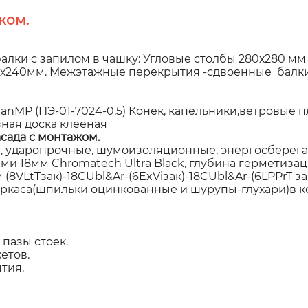
жом.
алки с запилом в чашку: Угловые столбы 280х280 мм
60х240мм. Межэтажные перекрытия -сдвоенные балки
P (ПЭ-01-7024-0.5) Конек, капельники,ветровые пла
зная доска клееная
сада с монтажом.
 ударопрочные, шумоизоляционные, энергосберегаю
 18мм Chromatech Ultra Black, глубина герметизаци
8VLtTзак)-18CUbl&Ar-(6ExViзак)-18CUbl&Ar-(6LPPrT за
аркаса(шпильки оцинкованные и шурупы-глухари)в к
пазы стоек.
етов.
тия.