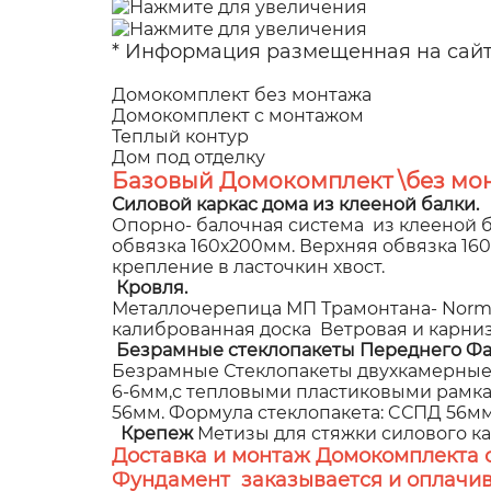
* Информация размещенная на сайте
Домокомплект без монтажа
Домокомплект с монтажом
Теплый контур
Дом под отделку
Базовый Домокомплект \без мон
Силовой каркас дома из клееной балки.
Опорно- балочная система из клееной б
обвязка 160х200мм. Верхняя обвязка 1
крепление в ласточкин хвост.
Кровля.
Металлочерепица МП Трамонтана- NormanM
калиброванная доска Ветровая и карни
Безрамные стеклопакеты Переднего Фа
Безрамные Стеклопакеты двухкамерные,
6-6мм,с тепловыми пластиковыми рамками
56мм. Формула стеклопакета: CСПД 56мм (
Крепеж
Метизы для стяжки силового к
Доставка и монтаж Домокомплекта 
Фундамент заказывается и оплачив