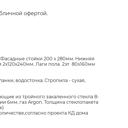
бличной офертой.
 Фасадные стойки 200 х 280мм. Нижняя
 2х120х240мм. Лаги пола 2эт 80х160мм
нки, водосточка. Стропила - сухая,
щие из тройного закаленного стекла 8-
и 6мм, газ Argon. Толщина стеклопакета
ак)
оличестве,согласно проекта КД дома