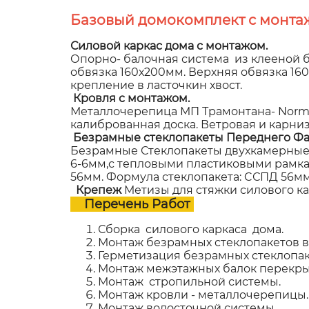
Базовый домокомплект с монта
Силовой каркас дома с монтажом.
Опорно- балочная система из клееной б
обвязка 160х200мм. Верхняя обвязка 1
крепление в ласточкин хвост.
Кровля с монтажом.
Металлочерепица МП Трамонтана- NormanM
калиброванная доска. Ветровая и карни
Безрамные стеклопакеты Переднего Фа
Безрамные Стеклопакеты двухкамерные,
6-6мм,с тепловыми пластиковыми рамками
56мм. Формула стеклопакета: CСПД 56мм (
Крепеж
Метизы для стяжки силового к
Перечень Работ
Сборка силового каркаса дома.
Монтаж безрамных стеклопакетов в 
Герметизация безрамных стеклопак
Монтаж межэтажных балок перекры
Монтаж стропильной системы.
Монтаж кровли - металлочерепицы.
Монтаж водосточной системы.