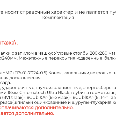
 носит справочный характер и не является пу
Комплектация
тажа\.
алки с запилом в чашку: Угловые столбы 280х280 мм
60х240мм. Межэтажные перекрытия -сдвоенные балки
P (ПЭ-01-7024-0.5) Конек, капельники,ветровые пла
зная доска клееная
сада.
 ударопрочные, шумоизоляционные, энергосберегаю
 18мм Chromatech Ultra Black, глубина герметизаци
8VLtTзак)-18CUbl&Ar-(6ExViзак)-18CUbl&Ar-(6LPPrT з
аркаса(шпильки оцинкованные и шурупы-глухари)в к
оплачиваются дополнительно.
ается дополнительно.