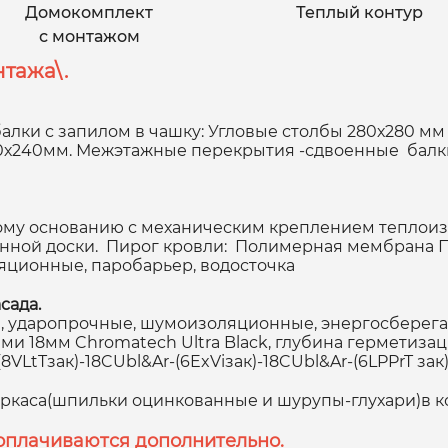
Домокомплект
Теплый контур
с монтажом
тажа\.
алки с запилом в чашку: Угловые столбы 280х280 мм
00х240мм. Межэтажные перекрытия -сдвоенные балки
у основанию с механическим креплением теплоиз
анной доски. Пирог кровли: Полимерная мембрана 
яционные, паробарьер, водосточка
сада.
 ударопрочные, шумоизоляционные, энергосберегаю
 18мм Chromatech Ultra Black, глубина герметизаци
VLtTзак)-18CUbl&Ar-(6ExViзак)-18CUbl&Ar-(6LPPrT за
аркаса(шпильки оцинкованные и шурупы-глухари)в к
оплачиваются дополнительно.