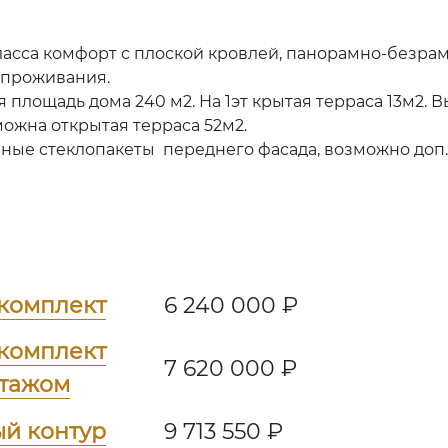
ласса комфорт с плоской кровлей, панорамно-безр
о проживания.
площадь дома 240 м2. На 1эт крытая терраса 13м2. Вы
зможна открытая терраса 52м2.
ые стеклопакеты переднего фасада, возможно доп. 
комплект
6 240 000 ₽
комплект
7 620 000 ₽
нтажом
ый контур
9 713 550 ₽