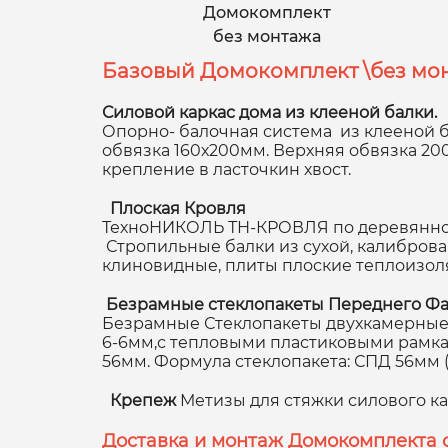
Домокомплект
без монтажа
Базовый Домокомплект \без мон
Силовой каркас дома из клееной балки.
Опорно- балочная система из клееной б
обвязка 160х200мм. Верхняя обвязка 2
крепление в ласточкин хвост.
Плоская Кровля
ТехноНИКОЛЬ ТН-КРОВЛЯ по деревянном
Стропильные балки из сухой, калибров
клиновидные, плиты плоские теплоизол
Безрамные стеклопакеты Переднего Фа
Безрамные Стеклопакеты двухкамерные,
6-6мм,с тепловыми пластиковыми рамками
56мм. Формула стеклопакета: СПД 56мм (8
Крепеж
Метизы для стяжки силового к
Доставка и монтаж Домокомплекта 