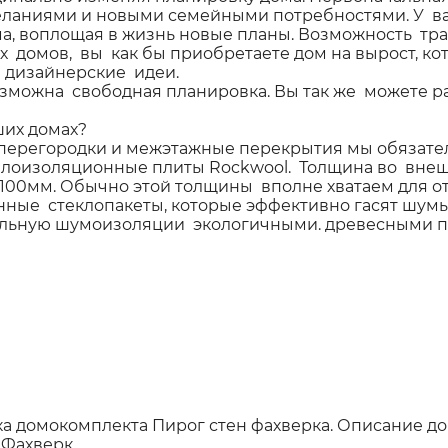
желаниями и новыми семейными потребностями. У ва
ма, воплощая в жизнь новые планы. Возможность т
х домов, вы как бы приобретаете дом на вырост, 
е дизайнерские идеи.
озможна свободная планировка. Вы так же можете р
ших домах?
 перегородки и межэтажные перекрытия мы обяза
оизоляционные плиты Rockwool. Толщина во внешн
00мм. Обычно этой толщины вполне хватаем для о
е стеклопакеты, которые эффективно гасят шумы.
ельную шумоизоляции экологичными. древесными п
ка домокомплекта
Пирог стен фахверка.
Описание д
 Фахверк