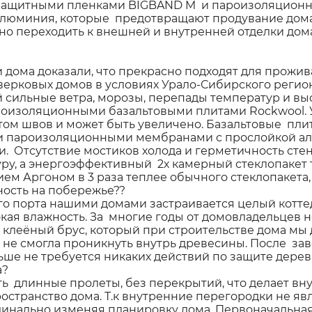
защитными пленками BIGBAND M и пароизоляцион
люминия, которые предотвращают продувание дома
о переходить к внешней и внутренней отделки дома
 дома доказали, что прекрасно подходят для прожи
верковых домов в условиях Урало-Сибирского регио
сильные ветра, морозы, перепады температур и вы
оизоляционными базальтовыми плитами Rockwool. 
естом швов и может быть увеличено. Базальтовые п
и пароизоляционными мембранами с прослойкой ал
и. Отсутствие мостиков холода и герметичность ст
ру, а энергоэффективный 2х камерный стеклопакет
ем Аргоном в 3 раза теплее обычного стеклопакета,
ость на побережье??
ого порта нашими домами застраивается целый котт
сокая влажность. За многие годы от домовладельцев 
клеёный брус, который при строительстве дома м
а не смогла проникнуть внутрь древесины. После з
льше не требуется никаких действий по защите дерева
а?
ть длинные пролеты, без перекрытий, что делает 
ространство дома. Т.к внутренние перегородки не 
рдинально изменяя планировку дома. Первоначальна