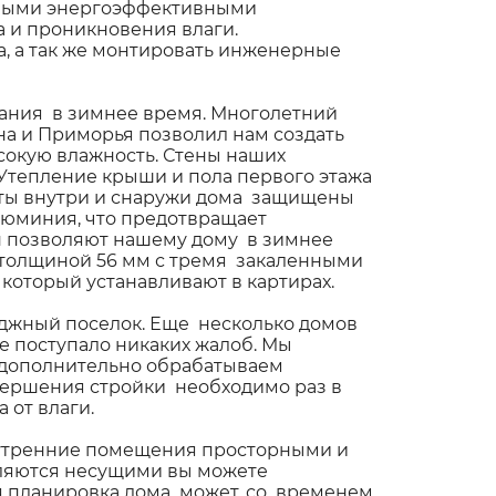
ными энергоэффективными
 и проникновения влаги.
, а так же монтировать инженерные
вания в зимнее время. Многолетний
на и Приморья позволил нам создать
сокую влажность. Стены наших
Утепление крыши и пола первого этажа
литы внутри и снаружи дома защищены
юминия, что предотвращает
ен позволяют нашему дому в зимнее
 толщиной 56 мм с тремя закаленными
 который устанавливают в картирах.
еджный поселок. Еще несколько домов
не поступало никаких жалоб. Мы
ы дополнительно обрабатываем
авершения стройки необходимо раз в
 от влаги.
внутренние помещения просторными и
являются несущими вы можете
я планировка дома может, со временем,