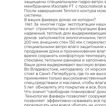
защищены специальными гидро-ветро 
мембранами Изолайк FT с прослойкой а
После завершения Теплого контура можн
системы.
В ваших фахверк домах не холодно?
Нет. За многие годы эксплуатации наши
опыт строительства и эксплуатации фах
надежный, теплый, дом выдерживающий 
домов заполняются экологичными, тепл
200 мм, внешних стен 150 мм с перехл
специальными ветро влаго защитными 
продувание дома и проникновения влаг
время сохранять комфортную температу
стеклами, теплыми рамками и заполнени
Ваши дома выдерживают высокую влажн
Во Владивостоке, неподалеку от морск
стоят в Санкт-Петербурге, где то же вы
применяем только высококачественный 
спец.средствами и маслами, чтобы влаг
5 лет обновлять это покрытие и все, бо
Что значит "свободная планировка" дом
Технология фахверк позволяет сооружа
позволяет эффективно осваивать всё п
передвигать или вовсе убирать их, коо