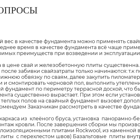
ОПРОСЫ
й вес в качестве фундамента можно применять свай
еднее время в качестве фундамента всё чаще приме
римых преимуществ при возведении и эксплуатации 
в цене свай и железобетонную плиты существенна. 
 после забивки свайзатраты только начинаются: т.к
ижнюю обвязку по сваям, далее закупить пиломатери
 и смонтировать черновой пол, выполнить утепление
й фундамент по периметру террасной доской, что бы
мента существенно вырастает. При этом если устано
 теплых полов на свайный фундамент вызовет допол
мендуем Заказчикам рассмотреть в качестве фунда
каркаса из клеёного бруса, установка панорамно-б
онтаж кровли. После завершения сборки мы произво
плоизоляционными плитами Rockwool, из каменной в
плиты с перехлестом швов) Базальтовые плиты внут