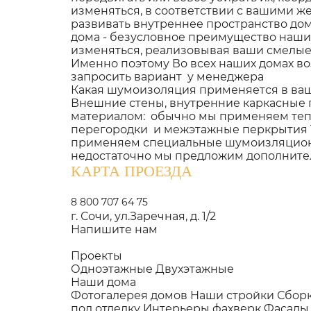
изменяться, в соответствии с вашими 
развивать внутреннее пространство до
дома - безусловное преимущество наши
изменяться, реализовывая ваши смелы
Именно поэтому Во всех наших домах в
запросить вариант у менеджера
Какая шумоизоляция применяется в ва
Внешние стены, внутренние каркасные
материалом: обычно мы применяем тепл
перегородки и межэтажные перкрытия 1
применяем специальные шумоизляционны
недостаточно мы предложим дополнит
КАРТА ПРОЕЗДА
8 800 707 64 75
г. Сочи, ул.Заречная, д. 1/2
Напишите нам
Проекты
Одноэтажные
Двухэтажные
Наши дома
Фотогалерея домов
Наши стройки
Сбор
под отделку
Интерьеры фахверк
Фасады