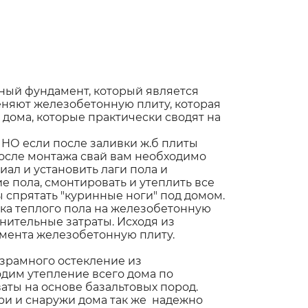
ный фундамент, который является
няют железобетонную плиту, которая
дома, которые практически сводят на
НО если после заливки ж.б плиты
 после монтажа свай вам необходимо
ал и установить лаги пола и
 пола, смонтировать и утеплить все
 спрятать "куринные ноги" под домом.
вка теплого пола на железобетонную
нительные затраты. Исходя из
мента железобетонную плиту.
езрамного остекление из
дим утепление всего дома по
аты на основе базальтовых пород.
ри и снаружи дома так же надежно