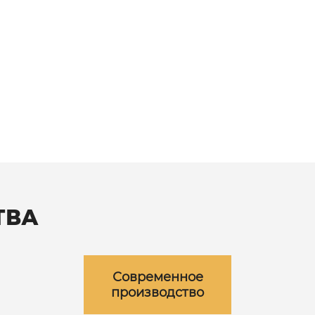
ТВА
Современное
производство