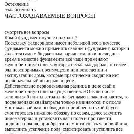
Остекление
Экологичность
ЧАСТОЗАДАВАЕМЫЕ ВОПРОСЫ
смотреть все вопросы
Какой фундамент лучше подходит?
Поскольку фахверк дом имеет небольшой вес в качестве
фундамента можно применять свайный фундамент, который
является самым бюджетным вариантом, но в последнее
время в качестве фундамента всё чаще применяют
железобетонную плиту, которая несколько дороже, но имеет
ряд неоспоримых преимуществ при возведении и
эксплуатации дома, которые практически сводят на нет
первоначальный выигрыш в цене.
Действительно первоначальная разница в цене свай и
железобетонную плиты существенна. НО если после
заливки ж.б плиты затраты на фундамент заканчиваются, то
после забивки свайзатраты только начинаются: т.к после
монтажа свай вам необходимо приобрести сухой бруси
смонтировать нижнюю обвязку по сваям, далее закупить
пиломатериал и установить лаги пола и произвести
подшива цоколя, приобрести и смонтировать черновой пол,
выполнить утепление пола, смонтировать и утеплить все