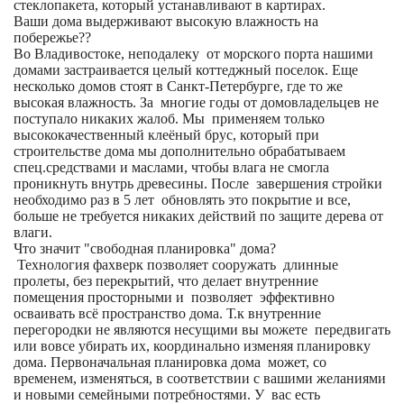
стеклопакета, который устанавливают в картирах.
Ваши дома выдерживают высокую влажность на
побережье??
Во Владивостоке, неподалеку от морского порта нашими
домами застраивается целый коттеджный поселок. Еще
несколько домов стоят в Санкт-Петербурге, где то же
высокая влажность. За многие годы от домовладельцев не
поступало никаких жалоб. Мы применяем только
высококачественный клеёный брус, который при
строительстве дома мы дополнительно обрабатываем
спец.средствами и маслами, чтобы влага не смогла
проникнуть внутрь древесины. После завершения стройки
необходимо раз в 5 лет обновлять это покрытие и все,
больше не требуется никаких действий по защите дерева от
влаги.
Что значит "свободная планировка" дома?
Технология фахверк позволяет сооружать длинные
пролеты, без перекрытий, что делает внутренние
помещения просторными и позволяет эффективно
осваивать всё пространство дома. Т.к внутренние
перегородки не являются несущими вы можете передвигать
или вовсе убирать их, координально изменяя планировку
дома. Первоначальная планировка дома может, со
временем, изменяться, в соответствии с вашими желаниями
и новыми семейными потребностями. У вас есть