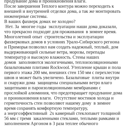
продувание дома и проникновения влаги.
После завершения Теплого контура можно переходить к
внешней и внутренней отделки дома, а так же монтировать
инженерные системы.
В ваших фахверк домах не холодно?
Нет. За многие годы эксплуатации наши дома доказали,
что прекрасно подходят для проживания в зимнее время.
Многолетний опыт строительства и эксплуатации
фахверковых домов в условиях Урало-Сибирского региона
и Приморья позволил нам создать надежный, теплый, дом
выдерживающий сильные ветра, морозы, перепады
температур и высокую влажность. Стены наших
домов заполняются экологичными, теплоизоляционными
базальтовыми плитами Rockwool. Утепление крыши и пола
первого этажа 200 мм, внешних стен 150 мм с перехлестом
швов и может быть увеличено. Базальтовые плиты внутри
и снаружи дома защищены специальными ветро влаго
защитными и пароизоляционными мембранами с
прослойкой алюминия, что предотвращает продувание дома
и проникновения влаги. Отсутствие мостиков холода и
герметичность стен позволяют нашему дому в зимнее
время сохранять комфортную температуру,
а энергоэффективный 2х камерный стеклопакет толщиной
56 мм с тремя закаленными стеклами, теплыми рамками и
заполнением Аргоном в 3 раза теплее обычного