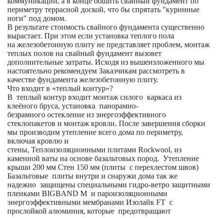
коммуникации, а в конце обшить свайный фундамент по
периметру террасной доской, что бы спрятать "куринные
ноги" под домом.
В результате стоимость свайного фундамента существенно
вырастает. При этом если установка теплого пола
на железобетонную плиту не представляет проблем, монтаж
теплых полов на свайный фундамент вызовет
дополнительные затраты. Исходя из вышеизложенного мы
настоятельно рекомендуем Заказчикам рассмотреть в
качестве фундамента железобетонную плиту.
Что входит в «теплый контур»?
В теплый контур входит монтаж силого каркаса из
клеёного бруса, установка панорамно-
безрамного остекление из энергоэффективного
стеклопакетов и монтаж кровли. После завершения сборки
мы производим утепление всего дома по периметру,
включая кровлю и
стены, Теплоизоляционными плитами Rockwool, из
каменной ваты на основе базальтовых пород. Утепление
крыши 200 мм Стен 150 мм (плиты с перехлестом швов)
Базальтовые плиты внутри и снаружи дома так же
надежно защищены специальными гидро-ветро защитными
пленками BIGBAND M и пароизоляционными
энергоэффективными мембранами Изолайк FT с
прослойкой алюминия, которые предотвращают