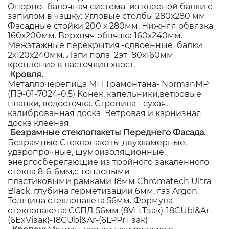
Опорно- балочная система из клееной балки с
запилом в чашку: Угловые столбы 280х280 мм
Фасадные стойки 200 х 280мм. Нижняя обвязка
160х200мм. Верхняя обвязка 160х240мм.
Межэтажные перекрытия -сдвоенные балки
2х120х240мм. Лаги пола 2эт 80х160мм
крепление в ласточкин хвост.
Кровля.
Металлочерепица МП Трамонтана- NormanMP
(ПЭ-01-7024-0.5) Конек, капельники,ветровые
планки, водосточка. Стропила - сухая,
калиброванная доска Ветровая и карнизная
доска клееная
Безрамные стеклопакеты Переднего Фасада.
Безрамные Стеклопакеты двухкамерные,
ударопрочные, шумоизоляционные,
энергосберегающие из тройного закаленного
стекла 8-6-6мм,с тепловыми
пластиковыми рамками 18мм Chromatech Ultra
Black, глубина герметизации 6мм, газ Argon.
Толщина стеклопакета 56мм. Формула
стеклопакета: CСПД 56мм (8VLtTзак)-18CUbl&Ar-
(6ExViзак)-18CUbl&Ar-(6LPPrT зак)