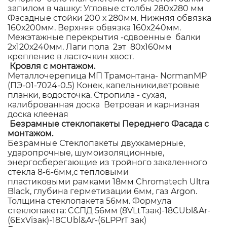
запилом в чашку: Угловые столбы 280х280 мм
Фасадные стойки 200 х 280мм. Нижняя обвязка
160х200мм. Верхняя обвязка 160х240мм.
Межэтажные перекрытия -сдвоенные балки
2х120х240мм. Лаги пола 2эт 80х160мм
крепление в ласточкин хвост.
Кровля с монтажом.
Металлочерепица МП Трамонтана- NormanMP
(ПЭ-01-7024-0.5) Конек, капельники,ветровые
планки, водосточка. Стропила - сухая,
калиброванная доска Ветровая и карнизная
доска клееная
Безрамные стеклопакеты Переднего Фасада с
монтажом.
Безрамные Стеклопакеты двухкамерные,
ударопрочные, шумоизоляционные,
энергосберегающие из тройного закаленного
стекла 8-6-6мм,с тепловыми
пластиковыми рамками 18мм Chromatech Ultra
Black, глубина герметизации 6мм, газ Argon.
Толщина стеклопакета 56мм. Формула
стеклопакета: CСПД 56мм (8VLtTзак)-18CUbl&Ar-
(6ExViзак)-18CUbl&Ar-(6LPPrT зак)