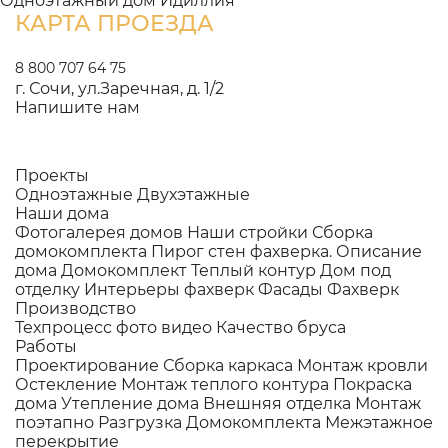
Одноэтажный дом Идиллия
КАРТА ПРОЕЗДА
8 800 707 64 75
г. Сочи, ул.Заречная, д. 1/2
Напишите нам
Проекты
Одноэтажные
Двухэтажные
Наши дома
Фотогалерея домов
Наши стройки
Сборка
домокомплекта
Пирог стен фахверка.
Описание
дома
Домокомплект
Теплый контур
Дом под
отделку
Интерьеры фахверк
Фасады Фахверк
Производство
Техпроцесс фото видео
Качество бруса
Работы
Проектирование
Сборка каркаса
Монтаж кровли
Остекление
Монтаж теплого контура
Покраска
дома
Утепление дома
Внешняя отделка
Монтаж
поэтапно
Разгрузка Домокомплекта
Межэтажное
перекрытие