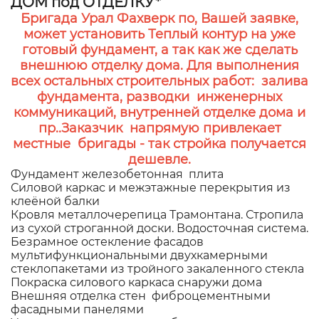
ДОМ под ОТДЕЛКУ*
Бригада Урал Фахверк по, Вашей заявке,
может установить Теплый контур на уже
готовый фундамент, а так как же сделать
внешнюю отделку дома. Для выполнения
всех остальных строительных работ: залива
фундамента, разводки инженерных
коммуникаций, внутренней отделке дома и
пр..Заказчик напрямую привлекает
местные бригады - так стройка получается
дешевле.
Фундамент железобетонная плита
Силовой каркас и межэтажные перекрытия из
клеёной балки
Кровля металлочерепица Трамонтана. Стропила
из сухой строганной доски. Водосточная система.
Безрамное остекление фасадов
мультифункциональными двухкамерными
стеклопакетами из тройного закаленного стекла
Покраска силового каркаса снаружи дома
Внешняя отделка стен фиброцементными
фасадными панелями