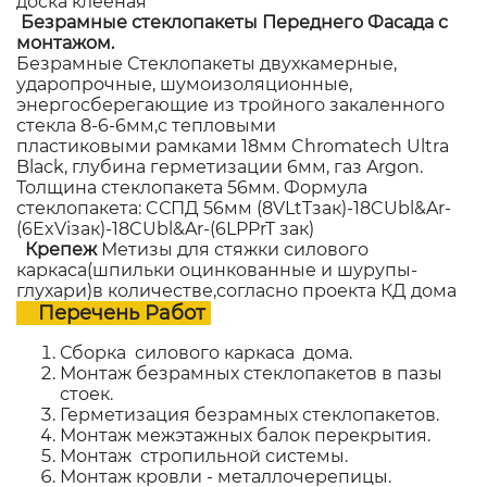
доска клееная
Безрамные стеклопакеты Переднего Фасада с
монтажом.
Безрамные Стеклопакеты двухкамерные,
ударопрочные, шумоизоляционные,
энергосберегающие из тройного закаленного
стекла 8-6-6мм,с тепловыми
пластиковыми рамками 18мм Chromatech Ultra
Black, глубина герметизации 6мм, газ Argon.
Толщина стеклопакета 56мм. Формула
стеклопакета: CСПД 56мм (8VLtTзак)-18CUbl&Ar-
(6ExViзак)-18CUbl&Ar-(6LPPrT зак)
Крепеж
Метизы для стяжки силового
каркаса(шпильки оцинкованные и шурупы-
глухари)в количестве,согласно проекта КД дома
Перечень Работ
Сборка силового каркаса дома.
Монтаж безрамных стеклопакетов в пазы
стоек.
Герметизация безрамных стеклопакетов.
Монтаж межэтажных балок перекрытия.
Монтаж стропильной системы.
Монтаж кровли - металлочерепицы.