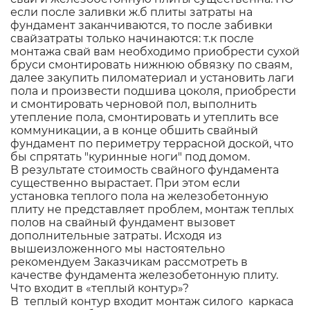
если после заливки ж.б плиты затраты на
фундамент заканчиваются, то после забивки
свайзатраты только начинаются: т.к после
монтажа свай вам необходимо приобрести сухой
бруси смонтировать нижнюю обвязку по сваям,
далее закупить пиломатериал и установить лаги
пола и произвести подшива цоколя, приобрести
и смонтировать черновой пол, выполнить
утепление пола, смонтировать и утеплить все
коммуникации, а в конце обшить свайный
фундамент по периметру террасной доской, что
бы спрятать "куринные ноги" под домом.
В результате стоимость свайного фундамента
существенно вырастает. При этом если
установка теплого пола на железобетонную
плиту не представляет проблем, монтаж теплых
полов на свайный фундамент вызовет
дополнительные затраты. Исходя из
вышеизложенного мы настоятельно
рекомендуем Заказчикам рассмотреть в
качестве фундамента железобетонную плиту.
Что входит в «теплый контур»?
В теплый контур входит монтаж силого каркаса