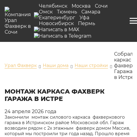
Челябинск
Москва
Сочи
Омск
Тюмень
Самара
Екатеринбург
Уфа
Новосибирск
Пермь
Собрали
каркас
Урал Фахверк
Наши дома
Наши стройки
фахверк
Гаража
в Истре
МОНТАЖ КАРКАСА ФАХВЕРК
ГАРАЖА В ИСТРЕ
24 апреля 2026 года
Закончили монтаж силового каркаса фахверкового
гаража в Истринском райое Московской обл. Гараж
возводим рядом с 2х этажным фахверк домом Массив,
который мы построили три года назад. Прошло время