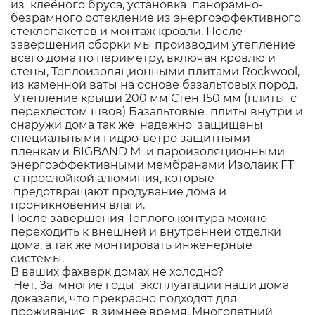
из клеёного бруса, установка панорамно-
безрамного остекление из энергоэффективного
стеклопакетов и монтаж кровли. После
завершения сборки мы производим утепление
всего дома по периметру, включая кровлю и
стены, Теплоизоляционными плитами Rockwool,
из каменной ваты на основе базальтовых пород.
Утепление крыши 200 мм Стен 150 мм (плиты с
перехлестом швов) Базальтовые плиты внутри и
снаружи дома так же надежно защищены
специальными гидро-ветро защитными
пленками BIGBAND M и пароизоляционными
энергоэффективными мембранами Изолайк FT
с прослойкой алюминия, которые
предотвращают продувание дома и
проникновения влаги.
После завершения Теплого контура можно
переходить к внешней и внутренней отделки
дома, а так же монтировать инженерные
системы.
В ваших фахверк домах не холодно?
Нет. За многие годы эксплуатации наши дома
доказали, что прекрасно подходят для
проживания в зимнее время. Многолетний