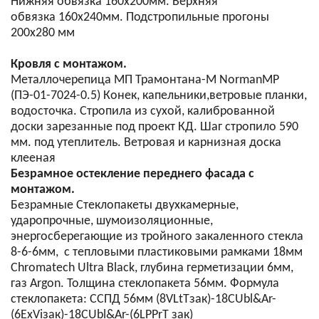
Нижняя обвязка 160х200мм. Верхняя
обвязка 160х240мм. Подстропильные прогоны
200х280 мм
Кровля с монтажом.
Металлочерепица МП Трамонтана-M NormanMP
(ПЭ-01-7024-0.5) Конек, капельники,ветровые планки,
водосточка. Стропила из сухой, калиброванной
доски зарезанные под проект КД. Шаг стропило 590
мм. под утеплитель. Ветровая и карнизная доска
клееная
Безрамное остекление переднего фасада с
монтажом.
Безрамные Стеклопакеты двухкамерные,
ударопрочные, шумоизоляционные,
энергосберегающие из тройного закаленного стекла
8-6-6мм, с тепловыми пластиковыми рамками 18мм
Chromatech Ultra Black, глубина герметизации 6мм,
газ Argon. Толщина стеклопакета 56мм. Формула
стеклопакета: CСПД 56мм (8VLtTзак)-18CUbl&Ar-
(6ExViзак)-18CUbl&Ar-(6LPPrT зак)