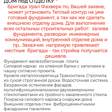
ДОМ под ОТДЕЛКУ
*
Бригада Урал Фахверк по, Вашей заявке,
может установить Теплый контур на уже
готовый фундамент, а так как же сделать
внешнюю отделку дома. Для выполнения
всех остальных строительных работ: залива
фундамента, разводки инженерных
коммуникаций, внутренней отделке дома и
пр.. Заказчик напрямую привлекает
местные бригады - так стройка получается
дешевле.
Фундамент железобетонная плита
Силовой каркас из клеёной балки с запилами в
чашку согласно проекта.
Кровля металлочерепица Трамонтана. Стропила
из сухой строганной доски. Водосточная система.
Безрамное остекление фасадов
мультифункциональными двухкамерными
стеклопакетами из тройного закаленного стекла
Покраска силового каркаса снаружи дома
Внешняя отделка стен фиброцементными
фасадными панелями