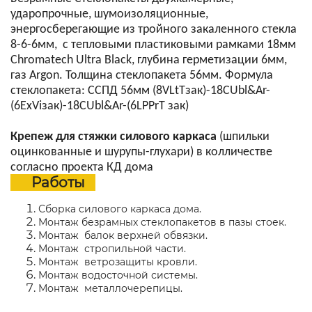
ударопрочные, шумоизоляционные,
энергосберегающие из тройного закаленного стекла
8-6-6мм, с тепловыми пластиковыми рамками 18мм
Chromatech Ultra Black, глубина герметизации 6мм,
газ Argon. Толщина стеклопакета 56мм. Формула
стеклопакета: CСПД 56мм (8VLtTзак)-18CUbl&Ar-
(6ExViзак)-18CUbl&Ar-(6LPPrT зак)
Крепеж
для стяжки силового каркаса
(шпильки
оцинкованные и шурупы-глухари) в колличестве
согласно проекта КД дома
Работы
Сборка силового каркаса дома.
Монтаж безрамных стеклопакетов в пазы стоек.
Монтаж балок верхней обвязки.
Монтаж стропильной части.
Монтаж ветрозащиты кровли.
Монтаж водосточной системы.
Монтаж металлочерепицы.