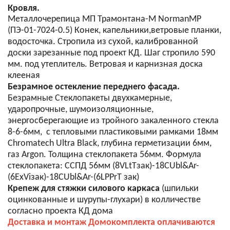
Кровля.
Металлочерепица МП Трамонтана-M NormanMP
(ПЭ-01-7024-0.5) Конек, капельники,ветровые планки,
водосточка. Стропила из сухой, калиброванной
доски зарезанные под проект КД. Шаг стропило 590
мм. под утеплитель. Ветровая и карнизная доска
клееная
Безрамное остекление переднего фасада.
Безрамные Стеклопакеты двухкамерные,
ударопрочные, шумоизоляционные,
энергосберегающие из тройного закаленного стекла
8-6-6мм, с тепловыми пластиковыми рамками 18мм
Chromatech Ultra Black, глубина герметизации 6мм,
газ Argon. Толщина стеклопакета 56мм. Формула
стеклопакета: CСПД 56мм (8VLtTзак)-18CUbl&Ar-
(6ExViзак)-18CUbl&Ar-(6LPPrT зак)
Крепеж для стяжки силового каркаса
(шпильки
оцинкованные и шурупы-глухари) в колличестве
согласно проекта КД дома
Доставка и монтаж Домокомплекта оплачиваются