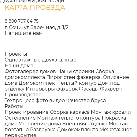
Двухэтажный дом Норди
КАРТА ПРОЕЗДА
8 800 707 64 75
г. Сочи, ул.Заречная, д. 1/2
Напишите нам
Проекты
Одноэтажные
Двухэтажные
Наши дома
Фотогалерея домов
Наши стройки
Сборка
домокомплекта
Пирог стен фахверка.
Описание
дома
Домокомплект
Теплый контур
Дом под
отделку
Интерьеры фахверк
Фасады Фахверк
Производство
Техпроцесс фото видео
Качество бруса
Работы
Проектирование
Сборка каркаса
Монтаж кровли
Остекление
Монтаж теплого контура
Покраска
дома
Утепление дома
Внешняя отделка
Монтаж
поэтапно
Разгрузка Домокомплекта
Межэтажное
перекрытие